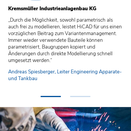
Kremsmüller Industrieanlagenbau KG
K
K
i
„Durch die Möglichkeit, sowohl parametrisch als
„D
„D
SD
auch frei zu modellieren, leistet HiCAD für uns einen
au
au
vorzüglichen Beitrag zum Variantenmanagement.
se
vo
Immer wieder verwendete Bauteile können
Im
e-
An
parametrisiert, Baugruppen kopiert und
pa
u
Änderungen durch direkte Modellierung schnell
Än
umgesetzt werden.“
um
Andreas Spiesberger, Leiter Engineering Apparate-
An
und Tankbau
u
•
•