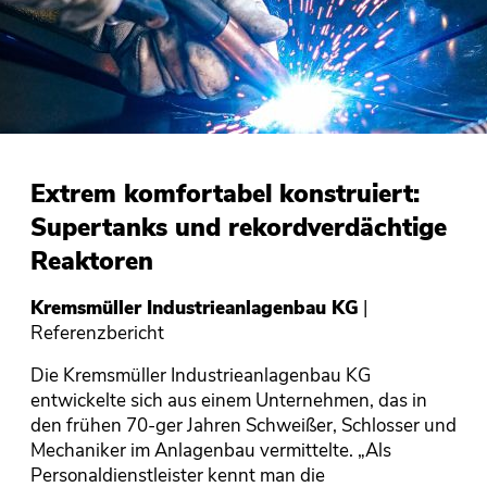
Extrem komfortabel konstruiert:
I
Supertanks und rekordverdächtige
p
Reaktoren
I
Re
Kremsmüller Industrieanlagenbau KG
|
Referenzbericht
Se
Gr
Die Kremsmüller Industrieanlagenbau KG
in
entwickelte sich aus einem Unternehmen, das in
un
den frühen 70-ger Jahren Schweißer, Schlosser und
Ge
Mechaniker im Anlagenbau vermittelte. „Als
Ko
Personaldienstleister kennt man die