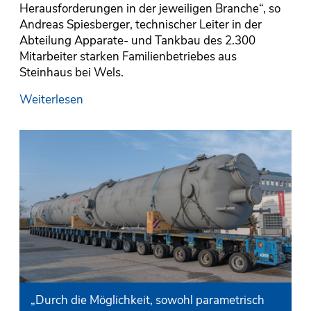
C
Herausforderungen in der jeweiligen Branche“, so
s
Andreas Spiesberger, technischer Leiter in der
ge
Abteilung Apparate- und Tankbau des 2.300
Ze
Mitarbeiter starken Familienbetriebes aus
ve
Steinhaus bei Wels.
We
Weiterlesen
„Durch die Möglichkeit, sowohl parametrisch