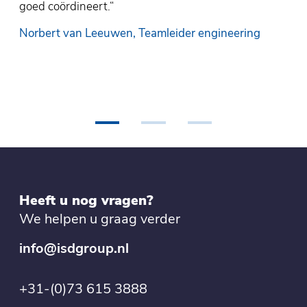
en
goed coördineert.“
ve
IS
Norbert van Leeuwen, Teamleider engineering
gen
s
W
•
•
•
Heeft u nog vragen?
We helpen u graag verder
info@isdgroup.nl
+31-(0)73 615 3888