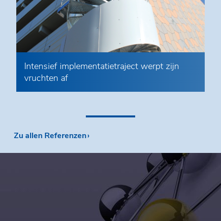
Intensief implementatietraject werpt zijn
vruchten af
•
Zu allen Referenzen