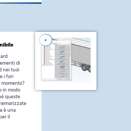
+
nibile
dard
lementi di
d nei tuoi
 i fori
o momento?
o in modo
hé queste
memorizzate
a è una
er il