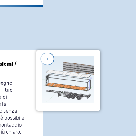
+
siemi /
isegno
il tuo
à di
 la
io senza
 è possibile
 montaggio
iù chiaro.