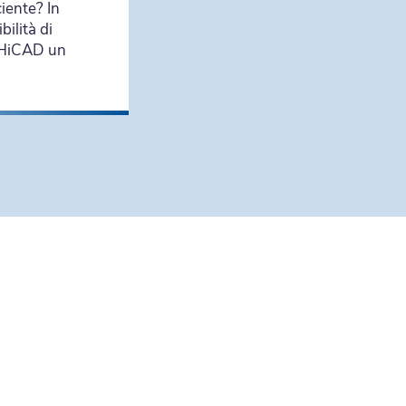
iente? In
bilità di
n HiCAD un