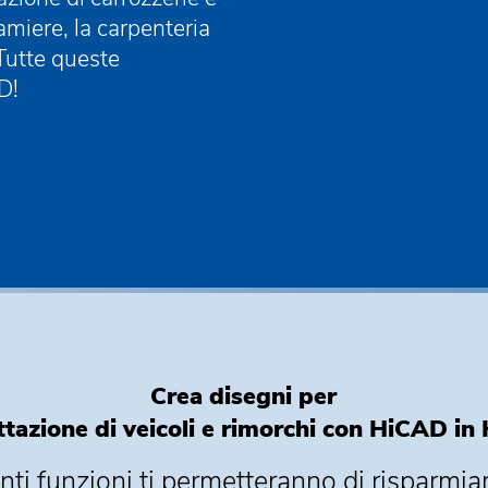
amiere, la carpenteria
Tutte queste
D!
Crea disegni per
ttazione di veicoli e rimorchi con HiCAD i
nti
funzioni
ti permetteranno di risparmia