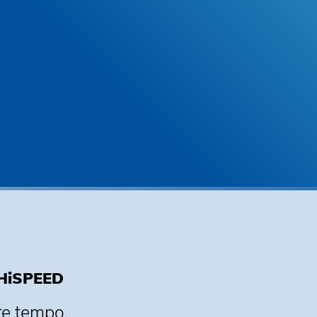
n HiSPEED
re tempo.