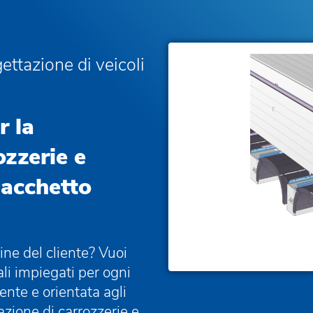
ettazione di veicoli
r la
ozzerie e
pacchetto
dine del cliente? Vuoi
iali impiegati per ogni
ente e orientata agli
tazione di carrozzerie e