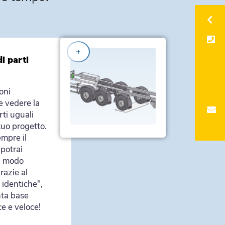
+
i parti
oni
e vedere la
rti uguali
tuo progetto.
mpre il
 potrai
in modo
razie al
 identiche",
nta base
ce e veloce!