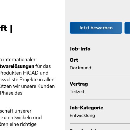
t |
Jetzt bewerben
Job-Info
n internationaler
Ort
twarelösungen
für das
Dortmund
n Produkten HiCAD und
vollste Projekte in allen
Vertrag
tützen wir unsere Kunden
Teilzeit
 Phase des
Job-Kategorie
schaft unserer
Entwicklung
n zu entwickeln und
en eine richtige