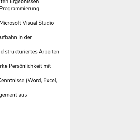
uten Ergebnissen
n Programmierung,
icrosoft Visual Studio
aufbahn in der
nd strukturiertes Arbeiten
rke Persönlichkeit mit
nntnisse (Word, Excel,
agement aus