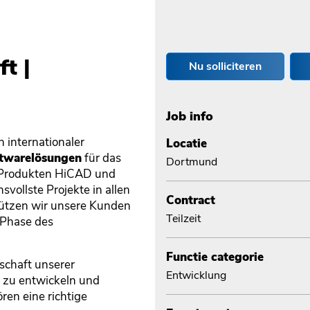
t |
Nu solliciteren
Job info
n internationaler
Locatie
twarelösungen
für das
Dortmund
n Produkten HiCAD und
vollste Projekte in allen
Contract
tützen wir unsere Kunden
Teilzeit
 Phase des
Functie categorie
schaft unserer
Entwicklung
n zu entwickeln und
en eine richtige