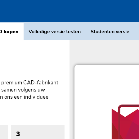
D kopen
Volledige versie testen
Studenten versie
ls premium CAD-fabrikant
 u samen volgens uw
n ons een individueel
3