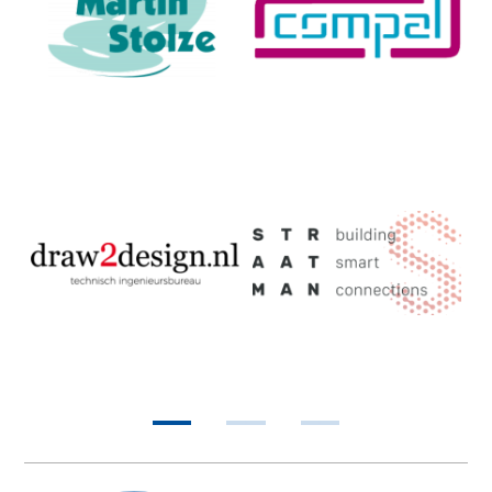
•
•
•