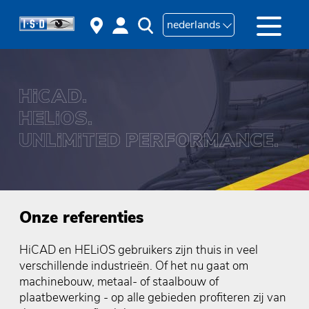
nederlands
Onze referenties
HiCAD en HELiOS gebruikers zijn thuis in veel
verschillende industrieën. Of het nu gaat om
machinebouw, metaal- of staalbouw of
plaatbewerking - op alle gebieden profiteren zij van