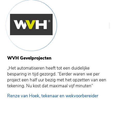
WVH Gevelprojecten
K
M
T
S
,
„Het automatiseren heeft tot een duidelijke
„D
„V
„D
„D
besparing in tijd gezorgd. “Eerder waren we per
vo
al
he
wa
project een half uur bezig met het opzetten van een
pr
be
vo
sn
tekening. Nu kost dat maximaal vijf minuten“
me
he
ze
Ad
st
H
Renze van Hoek, tekenaar en wekvoorbereider
R
aa
Ra
ve
te