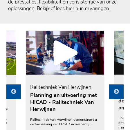
de prestaties, flexibiliteit en consistentie van onze
oplossingen. Bekijk of lees hier hun ervaringen.
Railtechniek Van Herwijnen
EeSt
Planning en uitvoering met
de k
HiCAD - Railtechniek Van
ontm
Herwijnen
logie
bied
Ervaar 
chil.
Railtechniek Van Herwijnen demonstreert u
ontwerp
te 3D
de toepassing van HiCAD in uw bedrijf.
naadloz
en.