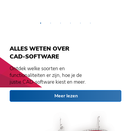
Ba
•
•
•
•
•
•
ALLES
WETEN
OVER
CAD-SOFTWARE
Ontdek welke soorten en
functionaliteiten er zijn, hoe je de
justie CAD-software kiest en meer.
Meer lezen