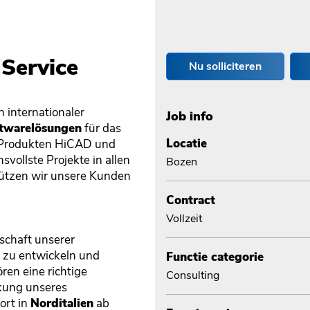
 Service
Nu solliciteren
n internationaler
Job info
twarelösungen
für das
Locatie
n Produkten HiCAD und
vollste Projekte in allen
Bozen
tützen wir unsere Kunden
Contract
Vollzeit
schaft unserer
n zu entwickeln und
Functie categorie
en eine richtige
Consulting
rkung unseres
ort in
Norditalien
ab