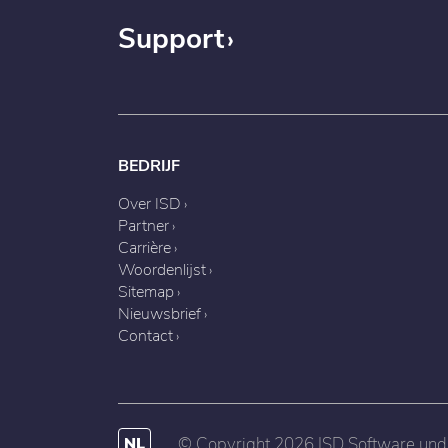
Support
BEDRIJF
Over ISD
Partner
Carrière
Woordenlijst
Sitemap
Nieuwsbrief
Contact
NL
© Copyright 2026 ISD Software u