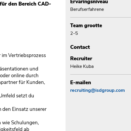
Ervaringsniveau
für den Bereich CAD-
Berufserfahrene
Team grootte
2-5
Contact
 im Vertriebsprozess
Recruiter
Heike Kuba
räsentationen und
 oder online durch
hpartner für Kunden,
E-mailen
recruiting@isdgroup.com
Umfeld setzt du
 den Einsatz unserer
n
 wie Schulungen,
gkeitsfeld ab