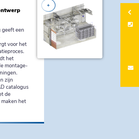
+
ontwerp
 geeft een
e
orgt voor het
atieproces.
dt het
 de montage-
eningen.
 zijn
AD catalogus
et de
 maken het