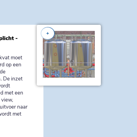
+
licht -
ukvat moet
d op een
 de
n. De inzet
ordt
nd met een
 view,
uitvoer naar
wordt met