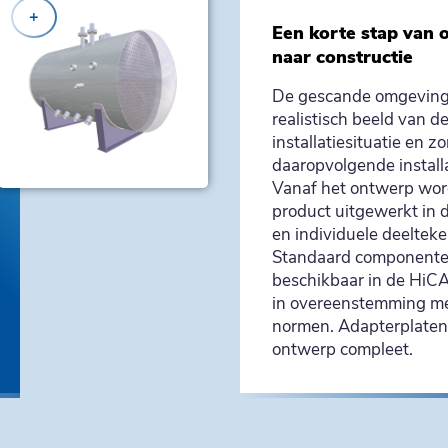
+
Een korte stap van 
naar constructie
De gescande omgeving
realistisch beeld van d
installatiesituatie en z
daaropvolgende install
Vanaf het ontwerp wor
product uitgewerkt in
en individuele deeltek
Standaard componenten
beschikbaar in de HiC
in overeenstemming m
normen. Adapterplaten
ontwerp compleet.