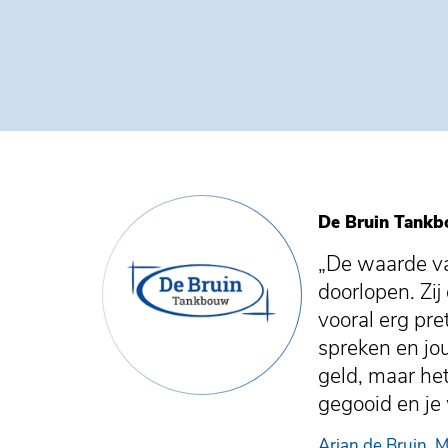
De Bruin Tankb
„De waarde va
doorlopen. Zi
vooral erg pre
spreken en jou
geld, maar het
gegooid en je 
Arjan de Bruin, 