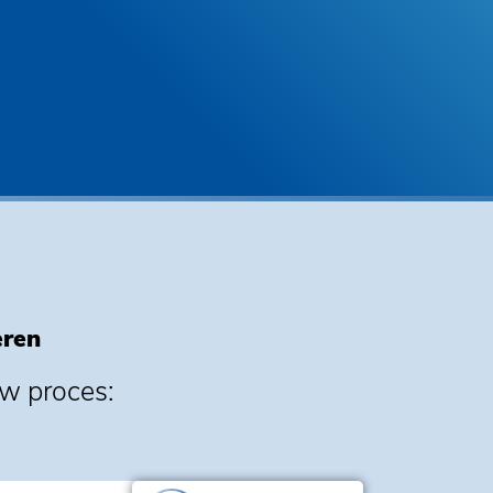
eren
uw proces: