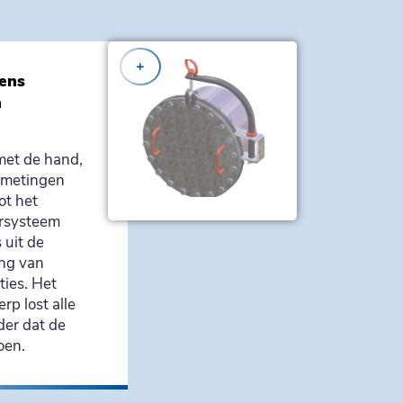
+
ens
h
met de hand,
afmetingen
ot het
ersysteem
 uit de
ng van
ties. Het
rp lost alle
der dat de
oen.