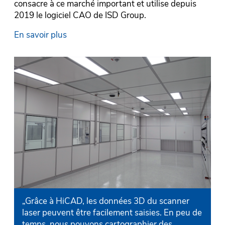
consacre à ce marché important et utilise depuis
co
2019 le logiciel CAO de ISD Group.
20
En savoir plus
En
„Grâce à HiCAD, les données 3D du scanner
laser peuvent être facilement saisies. En peu de
temps, nous pouvons cartographier des