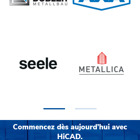
•
•
Commencez dès aujourd’hui avec
HiCAD.