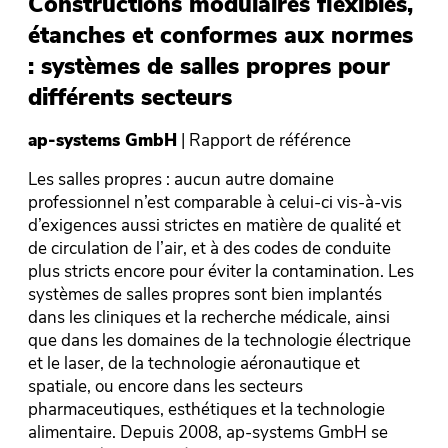
r
Constructions modulaires flexibles,
L
C
étanches et conformes aux normes
l
é
: systèmes de salles propres pour
:
K
différents secteurs
d
ré
rie
ap-systems GmbH
| Rapport de référence
Fo
a
et
Les salles propres : aucun autre domaine
Le
Pa
professionnel n’est comparable à celui-ci vis-à-vis
pr
Al
d’exigences aussi strictes en matière de qualité et
d’
l’
de circulation de l’air, et à des codes de conduite
de
pu
plus stricts encore pour éviter la contamination. Les
pl
im
systèmes de salles propres sont bien implantés
sy
,
pe
dans les cliniques et la recherche médicale, ainsi
da
nt
de
que dans les domaines de la technologie électrique
qu
et
et le laser, de la technologie aéronautique et
et
spatiale, ou encore dans les secteurs
En
sp
pharmaceutiques, esthétiques et la technologie
ph
alimentaire. Depuis 2008, ap-systems GmbH se
al