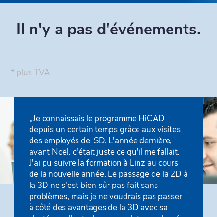
Il n'y a pas d'événements.
* plus TVA
dés de
„Je connaissais le programme HiCAD
„Lors de
„La for
„Nous s
„Des su
nt été
depuis un certain temps grâce aux visites
non seu
référent
presque
très co
mis en
des employés de ISD. L'année dernière,
manière
une ent
comme t
l'on peu
avant Noël, c'était juste ce qu'il me fallait.
pris le
compréh
siège, 
pratique
J'ai pu suivre la formation à Linz au cours
à mes q
qualité/
Andreas
Frank 
de la nouvelle année. Le passage de la 2D à
Ruedi G
Metall
Franz A
Mirotec
la 3D ne s'est bien sûr pas fait sans
Respons
Asen S
problèmes, mais je ne voudrais pas passer
Stüby 
à côté des avantages de la 3D avec sa