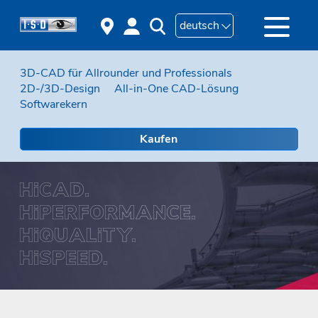
deutsch
3D-CAD für Allrounder und Professionals
2D-/3D-Design
All-in-One CAD-Lösung
Softwarekern
Kaufen