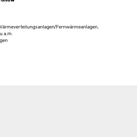
ärmeverteilungsanlagen/Fernwärmeanlagen,
u.a.m.
ngen