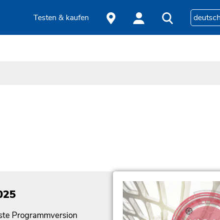
Testen & kaufen
deutsc
025
ueste Programmversion