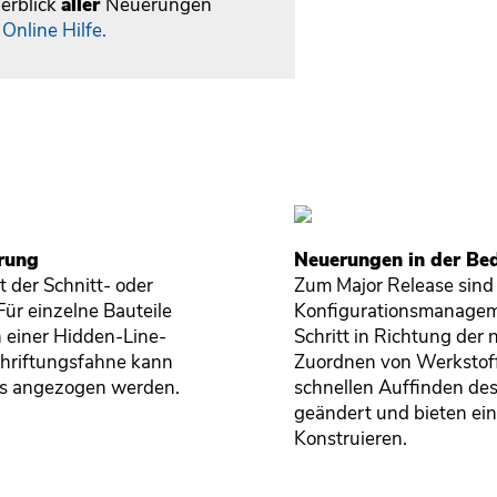
erblick
aller
Neuerungen
e
Online Hilfe.
erung
Neuerungen in der Be
 der Schnitt- oder
Zum Major Release sind 
Für einzelne Bauteile
Konfigurationsmanageme
in einer Hidden-Line-
Schritt in Richtung der
schriftungsfahne kann
Zuordnen von Werkstoffe
ils angezogen werden.
schnellen Auffinden de
geändert und bieten ein
Konstruieren.