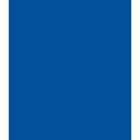
Softwarekern
HELiOS
PDM Produktdatenmanagement
DMS Dokumentenmanagement
CAD-Datenmanagement
PLM Product-Lifecycle-Management
ERP-Kopplung
SERViCE