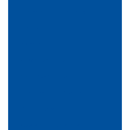
Professionelle Unterstützung
Updates
Branchen
Anlagenkonstruktion
Sondermaschinenbau
Fördertechnik
Stahlbau
Rohrleitungsbau
Apparate- und Behälterbau