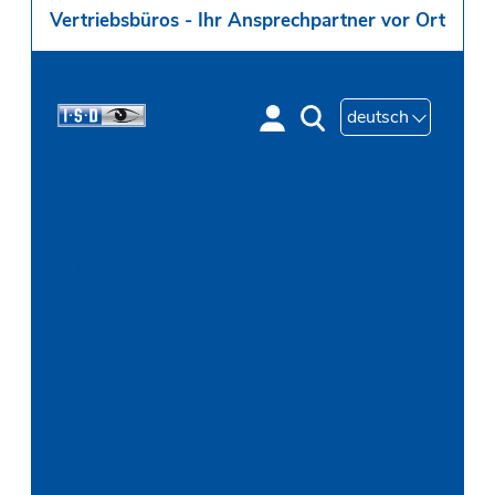
Vertriebsbüros - Ihr Ansprechpartner vor Ort
deutsch
Produkte
HiCAD
3D-CAD für Allrounder und
Professionals
2D-/3D-Design
All-in-One CAD-Lösung