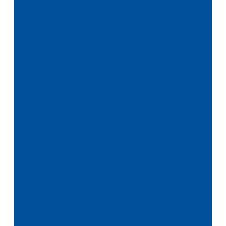
Gewächshausbau
Bauwesen
Metallbau
Stahlbau
Industriefassade
Elementfassade
Hinterlüftete Fassade
Glasfassade
Produktkonstruktion
Systembau
Produktdesign
Apparate- und Behälterbau