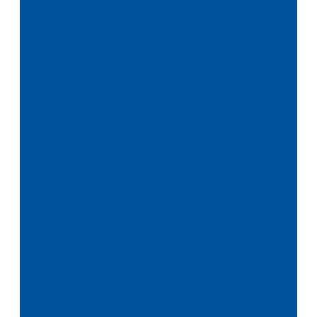
Blechfertigung
Fahrzeugbau
Objektdesign
Alle Branchen im Überblick
Schulungen
News & Events
Support
Ressourcen
Systemvoraussetzungen
Installation & Lizenzierung