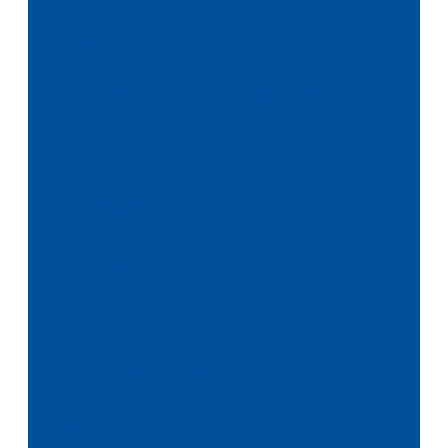
Tipps & Tricks
ISD Wiki
ISD Forum
ISD Online Hilfe
Support
Technischer Support
ISD Supportportal
ISD Filecenter
Downloads
Produktlebenszyklus
Referenzen